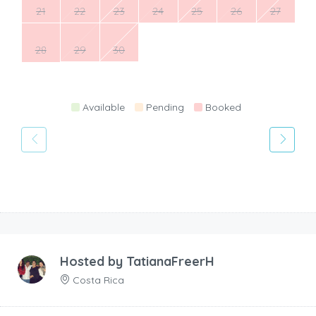
21
22
23
24
25
26
27
28
29
30
Available
Pending
Booked
Hosted by
TatianaFreerH
Costa Rica