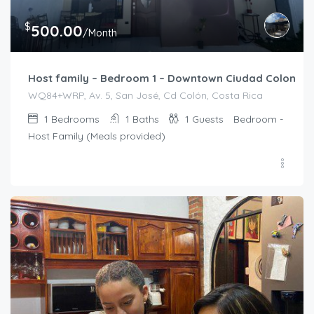
$
500.00
/Month
Host family – Bedroom 1 – Downtown Ciudad Colon
WQ84+WRP, Av. 5, San José, Cd Colón, Costa Rica
1
Bedrooms
1
Baths
1
Guests
Bedroom -
Host Family (Meals provided)