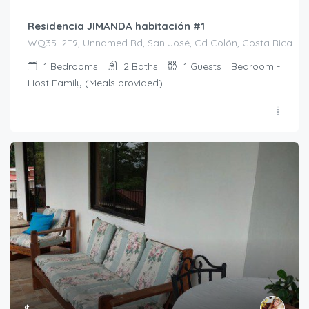
Residencia JIMANDA habitación #1
WQ35+2F9, Unnamed Rd, San José, Cd Colón, Costa Rica
1
Bedrooms
2
Baths
1
Guests
Bedroom -
Host Family (Meals provided)