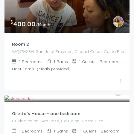
$
400.00
/Month
Room 2
WQ75+X8H, San José Province, Ciudad Colón, Costa Rica
1
Bedrooms
1
Baths
1
Guests
Bedroom -
Host Family (Meals provided)
$
400.00
/Month
Gretta’s House – one bedroom
Cuidad colon, San José, Cd Colón, Costa Rica
1
Bedrooms
1
Baths
-1
Guests
Bedroom -