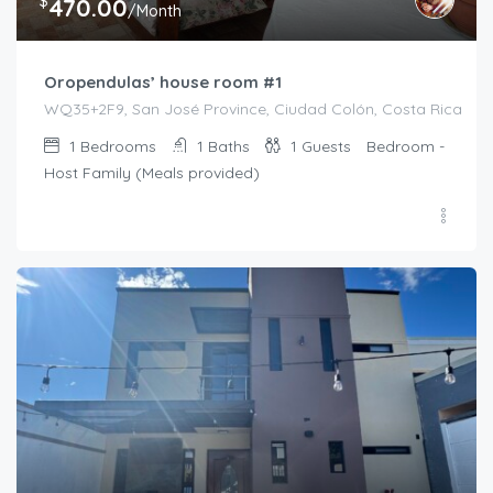
$
470.00
/Month
Oropendulas’ house room #1
WQ35+2F9, San José Province, Ciudad Colón, Costa Rica
1
Bedrooms
1
Baths
1
Guests
Bedroom -
Host Family (Meals provided)