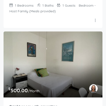
1
Bedrooms
1
Baths
1
Guests
Bedroom -
Host Family (Meals provided)
$
500.00
/Month