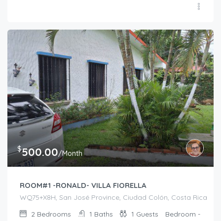
$
500.00
/Month
ROOM#1 -RONALD- VILLA FIORELLA
WQ75+X8H, San José Province, Ciudad Colón, Costa Rica
2
Bedrooms
1
Baths
1
Guests
Bedroom -