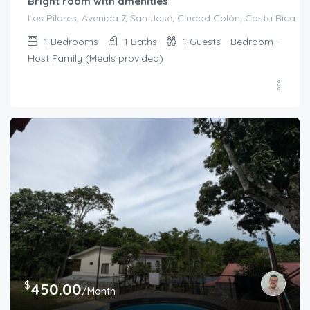
Bright room with amenities
Los Pilares, Avenida 7, San José, Ciudad Colón, Costa Rica
1
Bedrooms
1
Baths
1
Guests
Bedroom -
Host Family (Meals provided)
$
450.00
/Month