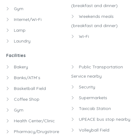
(breakfast and dinner)
Gym
Weekends meals
Internet/Wi-Fi
(breakfast and dinner)
Lamp
Wi-Fi
Laundry
Facilities
Bakery
Public Transportation
Service nearby
Banks/ATM´s
Security
Basketball Field
Supermarkets
Coffee Shop
Taxicab Station
Gym
UPEACE bus stop nearby
Health Center/Clinic
Volleyball Field
Pharmacy/Drugstrore