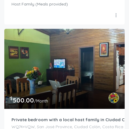
Host Family (Meals provided)
$
500.00
/Month
Private bedroom with a local host family in Ciudad Co
WQ74+VQW, San José Province, Ciudad Colón, Costa Rica