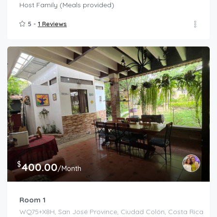
Host Family (Meals provided)
5 -
1 Reviews
$
400.00
/Month
Room 1
WQ75+X8H, San José Province, Ciudad Colón, Costa Rica