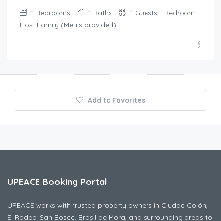
1
Bedrooms
1
Baths
1
Guests
Bedroom -
Host Family (Meals provided)
Add to Favorites
UPEACE Booking Portal
UPEACE works with trusted property owners in Ciudad Colón,
El Rodeo, San Bosco, Brasil de Mora, and surrounding areas to