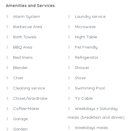
Amenities and Services
Alarm System
Laundry service
Barbecue Area
Microwave
Bath Towels
Night Table
BBQ Area
Pet Friendly
Bed linens
Refrigerator
Blender
Shower
Chair
Stove
Cleaning service
Swimming Pool
Closet/Wardrobe
TV Cable
Coffee-Maker
Weekdays + Saturday
meals (breakfast and dinner)
Garage
Weekdays meals
Garden