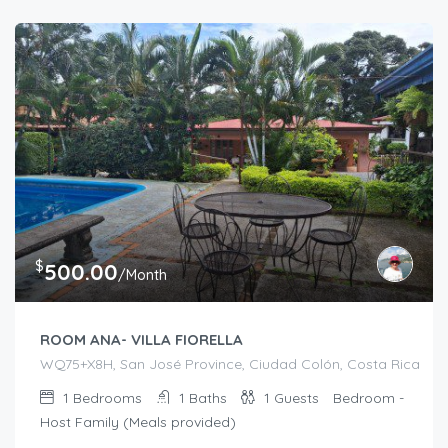
$
500.00
/Month
ROOM ANA- VILLA FIORELLA
WQ75+X8H, San José Province, Ciudad Colón, Costa Rica
1
Bedrooms
1
Baths
1
Guests
Bedroom -
Host Family (Meals provided)